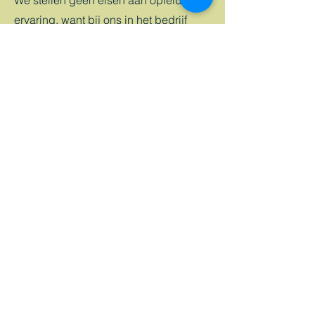
We stellen geen eisen aan opleiding of
ervaring, want bij ons in het bedrijf
nemen we je graag stap voor stap mee
en leer je gaandeweg wat jij leuk vindt
om te doen. Je kunt bij ons aan de slag
als ‘barkeeper’, ‘loper’ of
'afwasser
'.
Maar ook zijn combinaties
van deze taken natuurlijk mogelijk.
Als je wel al ervaring hebt, dan
verwelkomen we je graag als
‘wijkcaptain’ of ‘assistent van de
chefkok’. Deze taken kun je trouwens
ook gaan uitvoeren als je hier al een
tijdje hebt gewerkt en voldoende
ervaring hebt opgebouwd.