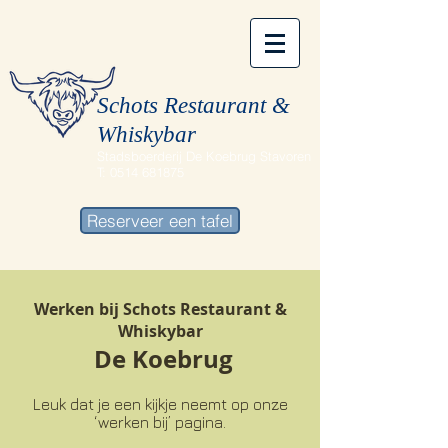
Schots Restaurant &
Whiskybar
Stadsboerderij De Koebrug Stavoren
T:
0514 681875
Reserveer een tafel
Werken bij Schots Restaurant &
Whiskybar
De Koebrug
Leuk dat je een kijkje neemt op onze
‘werken bij’ pagina.