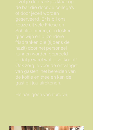
...zet je de drankjes klaar op
de bar die door de collega’s
of door jezelf worden
geserveerd. Er is bij ons
keuze uit vele Friese en
Schotse bieren, een lekker
glas wijn en bijzondere
frisdranken die (tijdens de
nazit) door het personeel
kunnen worden geproefd
zodat je weet wat je verkoopt!
Ook zorg je voor de ontvangst
van gasten, het bereiden van
de koffie en thee en kan de
gast bij jou afrekenen.
Helaas geen vacature vrij.