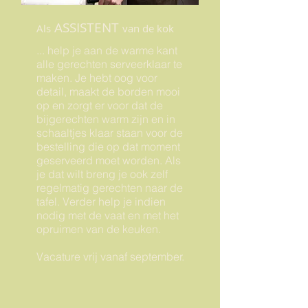
ASSISTENT
Als
van de kok
... help je aan de warme kant
alle gerechten serveerklaar te
maken. Je hebt oog voor
detail, maakt de borden mooi
op en zorgt er voor dat de
bijgerechten warm zijn en in
schaaltjes klaar staan voor de
bestelling die op dat moment
geserveerd moet worden. Als
je dat wilt breng je ook zelf
regelmatig gerechten naar de
tafel. Verder help je indien
nodig met de vaat en met het
opruimen van de keuken.
Vacature vrij vanaf september.