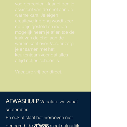
voorgerechten klaar of ben je
assistent van de chef aan de
warme kant. Je eigen
creatieve inbreng wordt zeer
op prijs gesteld en indien
mogelijk neem je af en toe de
taak van de chef aan de
warme kant over. Verder zorg
je er samen met het
keukenteam voor dat alles
altijd netjes schoon is.
Vacature vrij per direct.
AFWASHULP
Vacature vrij vanaf
september.
En ook al staat het hierboven niet
afwas
genoemd, de
moet natuurlijk