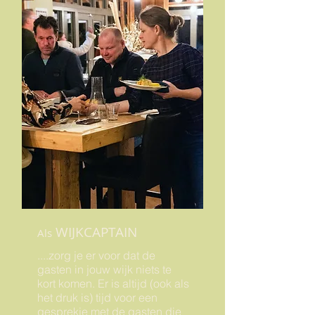
WIJKCAPTAIN
Als
....zorg je er voor dat de
gasten in jouw wijk niets te
kort komen. Er is altijd (ook als
het druk is) tijd voor een
gesprekje met de gasten die