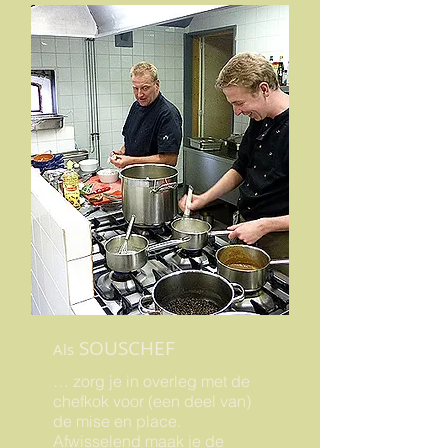
SOUSCHEF
Als
… zorg je in overleg met de
chefkok voor (een deel van)
de mise en place.
Afwisselend maak je de