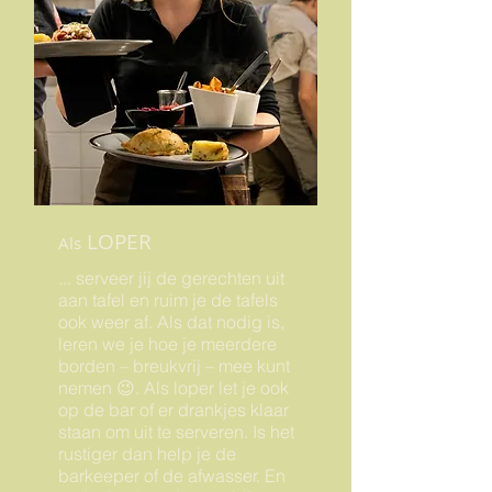
LOPER
Als
... serveer jij de gerechten uit
aan tafel en ruim je de tafels
ook weer af. Als dat nodig is,
leren we je hoe je meerdere
borden – breukvrij – mee kunt
nemen 😉. Als loper let je ook
op de bar of er drankjes klaar
staan om uit te serveren. Is het
rustiger dan help je de
barkeeper of de afwasser. En