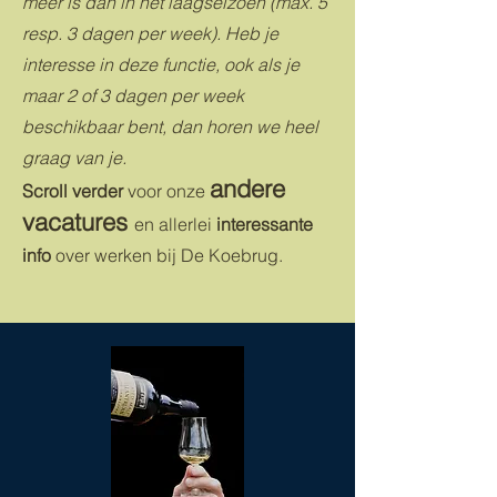
meer is dan in het laagseizoen (max. 5
resp. 3 dagen per week). Heb je
interesse in deze functie, ook als je
maar 2 of 3 dagen per week
beschikbaar bent, dan horen we heel
graag van je.
andere
Scroll verder
voor onze
vacatures
en allerlei
interessante
info
over werken bij De Koebrug.