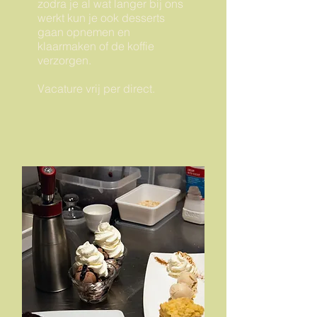
zodra je al wat langer bij ons
werkt kun je ook desserts
gaan opnemen en
klaarmaken of de koffie
verzorgen.
Vacature vrij per direct.