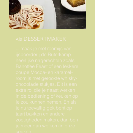
DESSERTMAKER
Als
... maak je met roomijs van
ijsboerderij de Buterkamp
heerlijke nagerechten zoals
Banoffee Feast of een lekkere
coupe Mocca- en karamel-
roomijs met gerookte whisky-
chocolade stukjes. Dit is een
extra rol die je naast werken
in de bediening of keuken op
je zou kunnen nemen. En als
je nu toevallig gek bent op
taart bakken en andere
zoetigheden maken, dan ben
je meer dan welkom in onze
keuken!