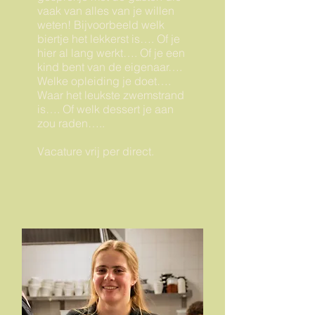
vaak van alles van je willen
weten! Bijvoorbeeld welk
biertje het lekkerst is…. Of je
hier al lang werkt…. Of je een
kind bent van de eigenaar….
Welke opleiding je doet….
Waar het leukste zwemstrand
is…. Of welk dessert je aan
zou raden…..
Vacature vrij per direct.