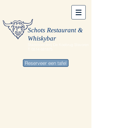
Schots Restaurant &
Whiskybar
Stadsboerderij De Koebrug Stavoren
T:
0514 681875
Reserveer een tafel
Terug naar catalogus